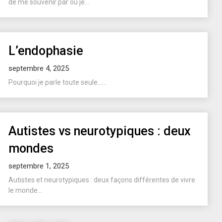
de me souvenir par où je...
L’endophasie
septembre 4, 2025
Pourquoi je parle toute seule…...
Autistes vs neurotypiques : deux
mondes
septembre 1, 2025
Autistes et neurotypiques : deux façons différentes de vivre
le monde...