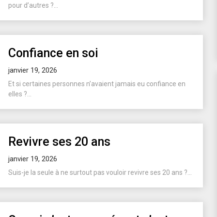
pour d’autres ?...
Confiance en soi
janvier 19, 2026
Et si certaines personnes n’avaient jamais eu confiance en
elles ?...
Revivre ses 20 ans
janvier 19, 2026
Suis-je la seule à ne surtout pas vouloir revivre ses 20 ans ?...